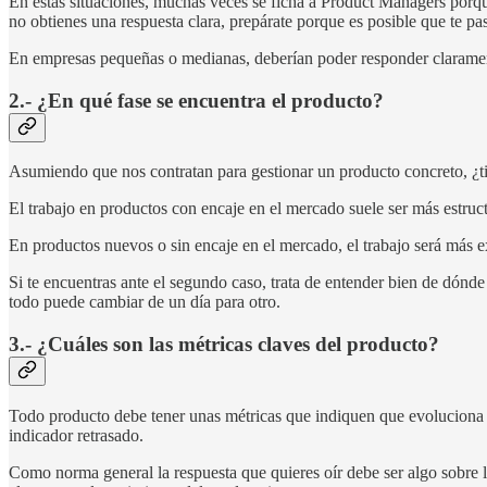
En estas situaciones, muchas veces se ficha a Product Managers porque
no obtienes una respuesta clara, prepárate porque es posible que te p
En empresas pequeñas o medianas, deberían poder responder claramente
2.- ¿En qué fase se encuentra el producto?
Asumiendo que nos contratan para gestionar un producto concreto, ¿ti
El trabajo en productos con encaje en el mercado suele ser más estru
En productos nuevos o sin encaje en el mercado, el trabajo será más 
Si te encuentras ante el segundo caso, trata de entender bien de dónd
todo puede cambiar de un día para otro.
3.- ¿Cuáles son las métricas claves del producto?
Todo producto debe tener unas métricas que indiquen que evoluciona e
indicador retrasado.
Como norma general la respuesta que quieres oír debe ser algo sobre