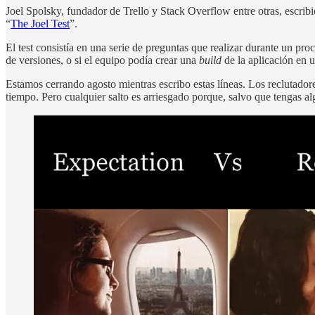
Joel Spolsky, fundador de Trello y Stack Overflow entre otras, escribi
“
The Joel Test
”.
El test consistía en una serie de preguntas que realizar durante un pro
de versiones, o si el equipo podía crear una
build
de la aplicación en u
Estamos cerrando agosto mientras escribo estas líneas. Los reclutador
tiempo. Pero cualquier salto es arriesgado porque, salvo que tengas a