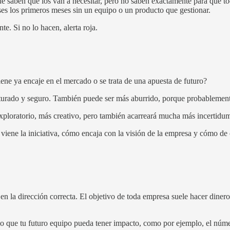
 saben que los van a necesitar, pero no saben exactamente para qué toda
ases los primeros meses sin un equipo o un producto que gestionar.
. Si no lo hacen, alerta roja.
ene ya encaje en el mercado o se trata de una apuesta de futuro?
cturado y seguro. También puede ser más aburrido, porque probablement
exploratorio, más creativo, pero también acarreará mucha más incertidu
e viene la iniciativa, cómo encaja con la visión de la empresa y cómo d
n la dirección correcta. El objetivo de toda empresa suele hacer diner
 lo que tu futuro equipo pueda tener impacto, como por ejemplo, el nú