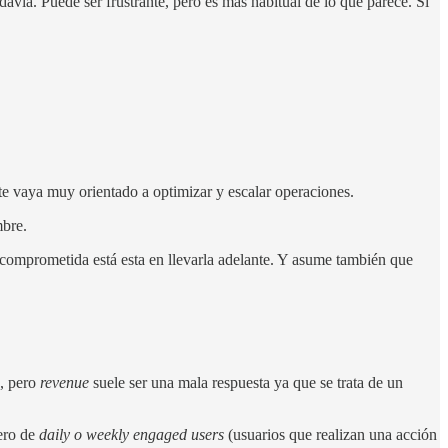
vía. Puede ser frustrante, pero es más habitual de lo que parece. Si
e vaya muy orientado a optimizar y escalar operaciones.
mbre.
e comprometida está esta en llevarla adelante. Y asume también que
o, pero
revenue
suele ser una mala respuesta ya que se trata de un
mero de
daily o weekly engaged users
(usuarios que realizan una acción