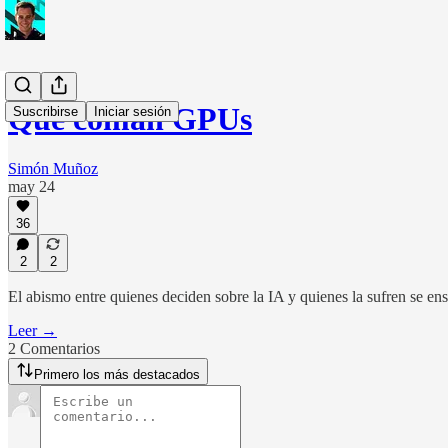
Que coman GPUs
Suscribirse
Iniciar sesión
Simón Muñoz
may 24
36
2
2
El abismo entre quienes deciden sobre la IA y quienes la sufren se en
Leer →
2 Comentarios
Primero los más destacados