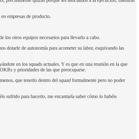
rs, precisamente quizás porque les asociamos a la ejecución, mientras
n en empresas de producto.
e los otros equipos necesarios para llevarlo a cabo.
mos dotarle de autonomía para acometer su labor, esquivando las
oyándote en los squads actuales. Y es que en una reunión en la que
s OKRs y prioridades de las que preocuparse.
 menos, que tenerlo dentro del
squad
formalmente pero no poder
éis sufrido para hacerlo, me encantaría saber cómo lo habéis