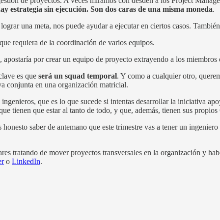
 gestión de proyectos. A veces miramos con desdén a los Project Manage
 hay estrategia sin ejecución. Son dos caras de una misma moneda
.
lograr una meta, nos puede ayudar a ejecutar en ciertos casos. Tambié
que requiera de la coordinación de varios equipos.
, apostaría por crear un equipo de proyecto extrayendo a los miembros d
clave es que
será un squad temporal
. Y como a cualquier otro, quere
iva conjunta en una organización matricial.
genieros, que es lo que sucede si intentas desarrollar la iniciativa ap
e tienen que estar al tanto de todo, y que, además, tienen sus propio
 honesto saber de antemano que este trimestre vas a tener un ingeniero
lares tratando de mover proyectos transversales en la organización y hab
er
o
LinkedIn
.