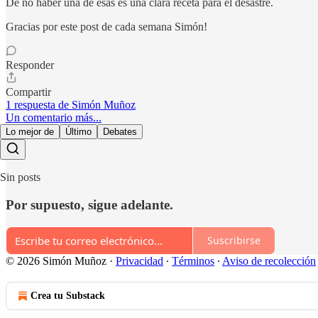
De no haber una de esas es una clara receta para el desastre.
Gracias por este post de cada semana Simón!
Responder
Compartir
1 respuesta de Simón Muñoz
Un comentario más...
Lo mejor de
Último
Debates
Sin posts
Por supuesto, sigue adelante.
Suscribirse
© 2026 Simón Muñoz
·
Privacidad
∙
Términos
∙
Aviso de recolección
Crea tu Substack