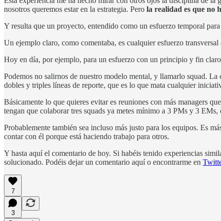
Esta experiencia me ha hecho mirar con otros ojos la disciplina de la
nosotros queremos estar en la estrategia. Pero
la realidad es que no
Y resulta que un proyecto, entendido como un esfuerzo temporal para 
Un ejemplo claro, como comentaba, es cualquier esfuerzo transversal 
Hoy en día, por ejemplo, para un esfuerzo con un principio y fin claro
Podemos no salirnos de nuestro modelo mental, y llamarlo squad. La 
dobles y triples líneas de reporte, que es lo que mata cualquier iniciat
Básicamente lo que quieres evitar es reuniones con más managers que in
tengan que colaborar tres squads ya metes mínimo a 3 PMs y 3 EMs, qu
Probablemente también sea incluso más justo para los equipos. Es más
contar con él porque está haciendo trabajo para otros.
Y hasta aquí el comentario de hoy. Si habéis tenido experiencias simi
solucionado. Podéis dejar un comentario aquí o encontrarme en
Twitt
7
3