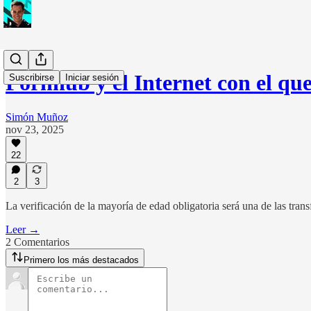
Pornhub y el Internet con el que
Suscribirse
Iniciar sesión
Simón Muñoz
nov 23, 2025
22
2
3
La verificación de la mayoría de edad obligatoria será una de las tra
Leer →
2 Comentarios
Primero los más destacados