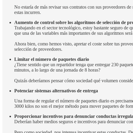
No estaría de más revisar sus contratos con sus proveedores de 
estas incurren.
Aumento de control sobre los algoritmos de selección de p
Trabajando en el sector tecnológico, estoy bastante seguro de qu
que una de las variables más importantes de sus algoritmos será
Ahora bien, como hemos visto, apretar el coste sobre tus provee
selección de proveedores.
Limitar el número de paquetes diario
¿Tiene sentido que un repartidor tenga que entregar 230 paquet
minutos, a lo largo de una jornada de 8 horas?
Quizás deberíamos pensar cómo sociedad qué volumen consideram
Potenciar sistemas alternativos de entrega
Una forma de regular el número de paquetes diario es precisame
3000 kilos no son el mejor método para mover paquetes de for
Proporcionar incentivos para denunciar conductas irregul
Deberían haber medios seguros e incentivos para denunciar condu
Pero como sociedad, nos interesa incentivar estas conductas. De