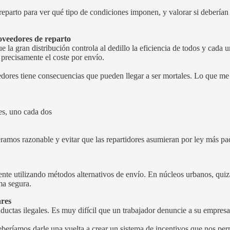
reparto para ver qué tipo de condiciones imponen, y valorar si deberían
roveedores de reparto
e la gran distribución controla al dedillo la eficiencia de todos y cada
 precisamente el coste por envío.
dores tiene consecuencias que pueden llegar a ser mortales. Lo que me g
es, uno cada dos
os razonable y evitar que las repartidores asumieran por ley más paq
nte utilizando métodos alternativos de envío. En núcleos urbanos, quiz
ma segura.
ares
ctas ilegales. Es muy difícil que un trabajador denuncie a su empresa si
beríamos darle una vuelta a crear un sistema de incentivos que nos perm