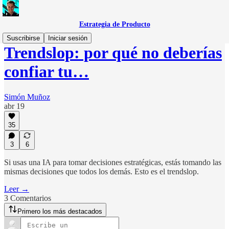
Estrategia de Producto
Suscribirse
Iniciar sesión
Trendslop: por qué no deberías
confiar tu…
Simón Muñoz
abr 19
35
3
6
Si usas una IA para tomar decisiones estratégicas, estás tomando las
mismas decisiones que todos los demás. Esto es el trendslop.
Leer →
3 Comentarios
Primero los más destacados