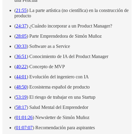
una Película
(
21:55
) La parte artística (no científica) en la construcción de
producto
(
24:37
) ¿Cuándo incorporar a un Product Manager?
(
28:05
) Parte Emprendedora de Simón Muñoz
(
30:33
) Software as a Service
(
36:51
) Conocimiento de IA del Product Manager
(
40:22
) Concepto de MVP
(
44:01
) Evolución del ingeniero con IA
(
48:50
) Ecosistema español de producto
(
53:19
) El riesgo de trabajar en una Startup
(
58:17
) Salud Mental del Emprendedor
(
01:01:26
) Newsletter de Simón Muñoz
(
01:07:07
) Recomendación para aspirantes