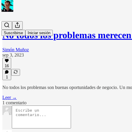
No todos los problemas merecen
Suscribirse
Iniciar sesión
Simón Muñoz
sep 3, 2023
16
1
No todos los problemas son buenas oportunidades de negocio. Un modelo
Leer →
1 comentario