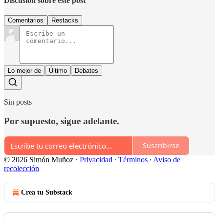
Discusión sobre este post
Comentarios
Restacks
Lo mejor de
Último
Debates
Sin posts
Por supuesto, sigue adelante.
Suscribirse
© 2026 Simón Muñoz
·
Privacidad
∙
Términos
∙
Aviso de
recolección
Crea tu Substack