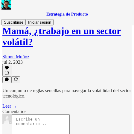
Estrategia de Producto
Suscribirse
Iniciar sesión
Mamá, ¿trabajo en un sector
volátil?
Simón Muñoz
jul 2, 2023
13
Un conjunto de reglas sencillas para navegar la volatilidad del sector
tecnológico.
Leer →
Comentarios