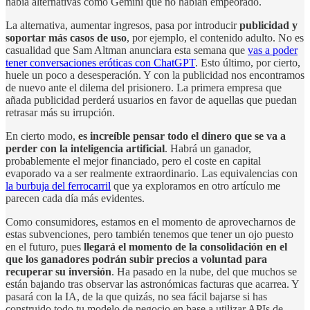
había alternativas como Gemini que no habían empeorado.
La alternativa, aumentar ingresos, pasa por introducir
publicidad y
soportar más casos de uso
, por ejemplo, el contenido adulto. No es
casualidad que Sam Altman anunciara esta semana que
vas a poder
tener conversaciones eróticas con ChatGPT
. Esto último, por cierto,
huele un poco a desesperación. Y con la publicidad nos encontramos
de nuevo ante el dilema del prisionero. La primera empresa que
añada publicidad perderá usuarios en favor de aquellas que puedan
retrasar más su irrupción.
En cierto modo,
es increíble pensar todo el dinero que se va a
perder con la inteligencia artificial
. Habrá un ganador,
probablemente el mejor financiado, pero el coste en capital
evaporado va a ser realmente extraordinario. Las equivalencias con
la burbuja del ferrocarril
que ya exploramos en otro artículo me
parecen cada día más evidentes.
Como consumidores, estamos en el momento de aprovecharnos de
estas subvenciones, pero también tenemos que tener un ojo puesto
en el futuro, pues
llegará el momento de la consolidación en el
que los ganadores podrán subir precios a voluntad para
recuperar su inversión
. Ha pasado en la nube, del que muchos se
están bajando tras observar las astronómicas facturas que acarrea. Y
pasará con la IA, de la que quizás, no sea fácil bajarse si has
construido todo tu modelo de negocio en base a utilizar APIs de