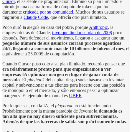
Cursor
, el asistente de programación. Eliminó su plan ilimitado e
introdujo una oscura forma de cómputo de tokens que fue
duramente
criticada por su comunidad
. Muchos de sus usuarios se
migraron a
Claude Code
, que ofrecía otro plan ilimitado.
Poco duró la alegría en casa del pobre, porque
Anthropic
, la
empresa detrás de Claude,
tuvo que limitar su plan de 200$
poco
después. Para defender el movimiento, llegaron a asegurar que
un
pequeño número de sus usuarios corrían procesos agénticos
24/7, llegando a consumir más de 10 billones de tokens al mes
, el
equivalente a 25.000$ de computación.
Cuando Cursor puso coto a su plan ilimitado, recuerdo pensar que
era relativamente pronto para que empezáramos a ver
empresas IA optimizar margen en lugar de ganar cuota de
mercado
. El
playbook
del capital riesgo suele basarse en levantar
capital y subvencionar a tus clientes para hacerte con una posición
de monopolio en el mercado, y sólo entonces pasar a optimizar
márgenes. El ejemplo de manual es
UBER
.
Por lo que sea, con la IA, el
playbook
no está funcionando.
Probablemente por la misma paradoja de Jevons:
la demanda es
tan alta que no hay dinero suficiente para subvencionarla.
Además de que las barreras de salida son prácticamente nulas
.