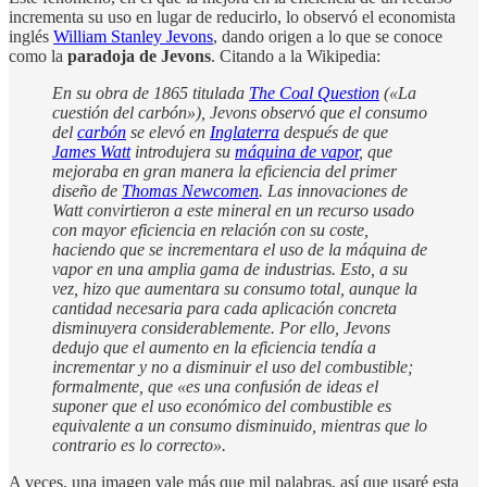
incrementa su uso en lugar de reducirlo, lo observó el economista
inglés
William Stanley Jevons
, dando origen a lo que se conoce
como la
paradoja de Jevons
. Citando a la Wikipedia:
En su obra de 1865 titulada
The Coal Question
(«La
cuestión del carbón»), Jevons observó que el consumo
del
carbón
se elevó en
Inglaterra
después de que
James Watt
introdujera su
máquina de vapor
, que
mejoraba en gran manera la eficiencia del primer
diseño de
Thomas Newcomen
. Las innovaciones de
Watt convirtieron a este mineral en un recurso usado
con mayor eficiencia en relación con su coste,
haciendo que se incrementara el uso de la máquina de
vapor en una amplia gama de industrias. Esto, a su
vez, hizo que aumentara su consumo total, aunque la
cantidad necesaria para cada aplicación concreta
disminuyera considerablemente. Por ello, Jevons
dedujo que el aumento en la eficiencia tendía a
incrementar y no a disminuir el uso del combustible;
formalmente, que «es una confusión de ideas el
suponer que el uso económico del combustible es
equivalente a un consumo disminuido, mientras que lo
contrario es lo correcto».
A veces, una imagen vale más que mil palabras, así que usaré esta