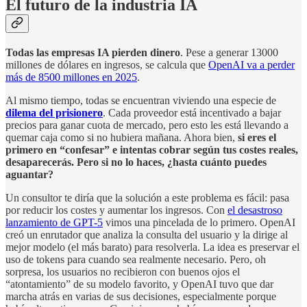
El futuro de la industria IA
Todas las empresas IA pierden dinero
. Pese a generar 13000
millones de dólares en ingresos, se calcula que
OpenAI va a perder
más de 8500 millones en 2025
.
Al mismo tiempo, todas se encuentran viviendo una especie de
dilema del prisionero
. Cada proveedor está incentivado a bajar
precios para ganar cuota de mercado, pero esto les está llevando a
quemar caja como si no hubiera mañana. Ahora bien,
si eres el
primero en “confesar” e intentas cobrar según tus costes reales,
desaparecerás. Pero si no lo haces, ¿hasta cuánto puedes
aguantar?
Un consultor te diría que la solución a este problema es fácil: pasa
por reducir los costes y aumentar los ingresos. Con
el desastroso
lanzamiento de GPT-5
vimos una pincelada de lo primero. OpenAI
creó un enrutador que analiza la consulta del usuario y la dirige al
mejor modelo (el más barato) para resolverla. La idea es preservar el
uso de tokens para cuando sea realmente necesario. Pero, oh
sorpresa, los usuarios no recibieron con buenos ojos el
“atontamiento” de su modelo favorito, y OpenAI tuvo que dar
marcha atrás en varias de sus decisiones, especialmente porque