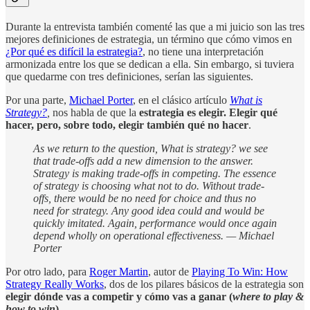
Durante la entrevista también comenté las que a mi juicio son las tres
mejores definiciones de estrategia, un término que cómo vimos en
¿Por qué es difícil la estrategia?
, no tiene una interpretación
armonizada entre los que se dedican a ella. Sin embargo, si tuviera
que quedarme con tres definiciones, serían las siguientes.
Por una parte,
Michael Porter
, en el clásico artículo
What is
Strategy?
,
nos habla de que la
estrategia es elegir. Elegir qué
hacer, pero, sobre todo, elegir también qué no hacer
.
As we return to the question, What is strategy? we see
that trade-offs add a new dimension to the answer.
Strategy is making trade-offs in competing. The essence
of strategy is choosing what not to do. Without trade-
offs, there would be no need for choice and thus no
need for strategy. Any good idea could and would be
quickly imitated. Again, performance would once again
depend wholly on operational effectiveness. — Michael
Porter
Por otro lado, para
Roger Martin
, autor de
Playing To Win: How
Strategy Really Works
, dos de los pilares básicos de la estrategia son
elegir dónde vas a competir y cómo vas a ganar (
where to play &
how to win
)
.