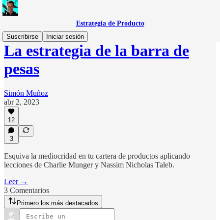
Estrategia de Producto
Suscribirse
Iniciar sesión
La estrategia de la barra de
pesas
Simón Muñoz
abr 2, 2023
12
3
Esquiva la mediocridad en tu cartera de productos aplicando
lecciones de Charlie Munger y Nassim Nicholas Taleb.
Leer →
3 Comentarios
Primero los más destacados