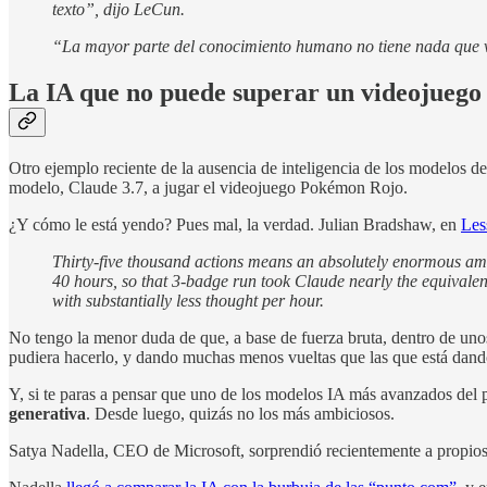
texto”, dijo LeCun.
“La mayor parte del conocimiento humano no tiene nada que ve
La IA que no puede superar un videojuego
Otro ejemplo reciente de la ausencia de inteligencia de los modelos d
modelo, Claude 3.7, a jugar el videojuego Pokémon Rojo.
¿Y cómo le está yendo? Pues mal, la verdad. Julian Bradshaw, en
Les
Thirty-five thousand actions means an absolutely enormous amo
40 hours, so that 3-badge run took Claude nearly the equivalen
with substantially less thought per hour.
No tengo la menor duda de que, a base de fuerza bruta, dentro de un
pudiera hacerlo, y dando muchas menos vueltas que las que está dand
Y, si te paras a pensar que uno de los modelos IA más avanzados del 
generativa
. Desde luego, quizás no los más ambiciosos.
Satya Nadella, CEO de Microsoft, sorprendió recientemente a propio