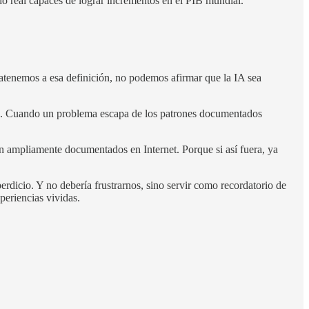
do real capaces de lograr incrementos en el PIB mundial.
 atenemos a esa definición, no podemos afirmar que la IA sea
nto. Cuando un problema escapa de los patrones documentados
án ampliamente documentados en Internet. Porque si así fuera, ya
erdicio. Y no debería frustrarnos, sino servir como recordatorio de
periencias vividas.