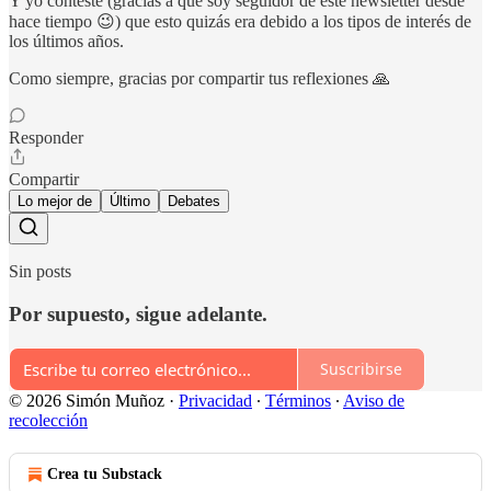
Y yo contesté (gracias a que soy seguidor de este newsletter desde
hace tiempo 😉) que esto quizás era debido a los tipos de interés de
los últimos años.
Como siempre, gracias por compartir tus reflexiones 🙏
Responder
Compartir
Lo mejor de
Último
Debates
Sin posts
Por supuesto, sigue adelante.
Suscribirse
© 2026 Simón Muñoz
·
Privacidad
∙
Términos
∙
Aviso de
recolección
Crea tu Substack