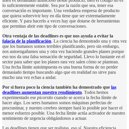
Bien es demasiado ambicioso desde producto, bien el código no es
lo suficientemente estable. Sea por la razón que sea, tener esa
conversación es importante. Una verdadera empresa de producto
que quiera sobrevivir hoy en día tiene que ser extremadamente
eficiente. Y para hacerlo a veces hay que dotarse de herramientas
que permitan abrir este tipo de conversaciones.
Otra ventaja de las deadlines es que nos ayuda a evitar la
falacia de la planificación
. La ciencia ha demostrado una y otra vez
que los humanos somos terribles planificando, pero sin embargo,
nos autoengañamos una y otra vez haciendo grandes planes porque
eso nos da una falsa sensación de seguridad. Llevo lo bastante en el
sector para saber que los planes rara vez salen cómo se plantean.
Una fecha límite autoimpuesta es una buena forma de no perder
demasiado tiempo buscando algo que en realidad no sirve para
mucho una vez echas a andar.
Por si fuera poco la ciencia también ha demostrado que
las
deadlines aumentan nuestro rendimiento
. Todos hemos
experimentado ese
picorsito
cuando se acerca la fecha límite de
hacer algo. Los seres humanos somos máquinas perfectas de
procrastinar, y nuestro cerebro siempre hará lo posible por hacer el
menor esfuerzo posible. Una fecha límite actúa activador de nuestro
sentimiento de urgencia obligándonos a actuar.
Las deadlines tienen que ser realistas, eso sí. Nuestra eficiencia