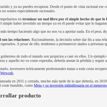
rrido y ya no puedes recuperar. Desde el punto de vista racional ese co
s no somos especialmente racionales.
r empeñarnos en
terminar un mal libro por el simple hecho de que l
 simple haber invertido un tiempo ya en él puede evitar que lo hagamo
os más tiempo haciendo algo que no nos va a aportar nada. En el peor, de
 son las relaciones
. Racionalmente, la decisión sobre dar fin a una re
perarlos. A pesar de ello, tendemos a permanecer atados a personas qu
 gobiernos de todo el mundo son propicios a caer en ellos. Un ejemplo 
esa y aquello no va como esperaba, debería anotar la pérdida y seguir a
arlo, inversores teóricamente profesionales tratan a toda costa recupe
en Wework
.
 lanzada en 2011 y cerrada, mucho más tarde de lo que debería, en 201
el coste hundido, como
Meta y su inversión milmillonaria en el metaver
arrollar producto