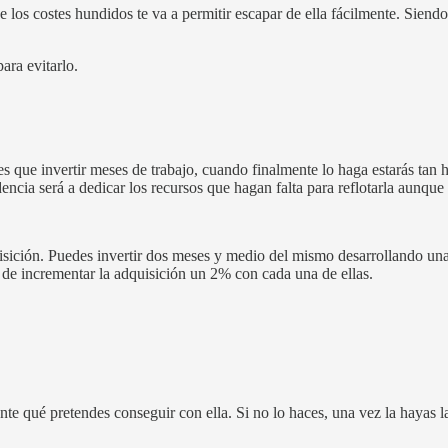
 los costes hundidos te va a permitir escapar de ella fácilmente. Siendo
ara evitarlo.
nes que invertir meses de trabajo, cuando finalmente lo haga estarás tan
endencia será a dedicar los recursos que hagan falta para reflotarla aunque
sición. Puedes invertir dos meses y medio del mismo desarrollando una in
o de incrementar la adquisición un 2% con cada una de ellas.
te qué pretendes conseguir con ella. Si no lo haces, una vez la hayas la