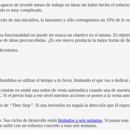
apaces de invertir meses de trabajo en ideas sin haber hecho el esfuerz
trás es muy complicado.
 éxito de una iniciativa, la lanzamos y sólo conseguimos un 10% de lo 
una funcionalidad no puede ser nunca un objetivo en sí mismo. El objet
se de ideas preconcebidas. ¿Es ese nuevo producto la mejor forma de ll
decisiones.
hundidos es utilizar el tiempo a tu favor, limitando el que vas a dedicar 
 consiste en emitir una orden de venta automática cuando una de nuestra
. Si el precio baja a ese nivel nuestras acciones se ponen a la venta au
pto de
“Time Stop”
. Si una inversión no seguía la dirección que él espe
 Sus ciclos de desarrollo están
limitados a seis semanas
. Si pasan esas
 sufrir con un esfuerzo concreto a esas seis semanas.