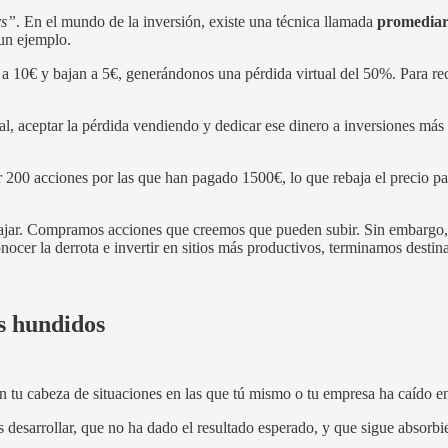
rs”
. En el mundo de la inversión, existe una técnica llamada
promediar 
un ejemplo.
10€ y bajan a 5€, generándonos una pérdida virtual del 50%. Para rec
l, aceptar la pérdida vendiendo y dedicar ese dinero a inversiones más 
200 acciones por las que han pagado 1500€, lo que rebaja el precio pag
bajar. Compramos acciones que creemos que pueden subir. Sin embargo,
nocer la derrota e invertir en sitios más productivos, terminamos desti
es hundidos
n tu cabeza de situaciones en las que tú mismo o tu empresa ha caído e
desarrollar, que no ha dado el resultado esperado, y que sigue absorbie